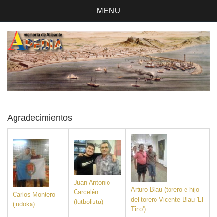
MENU
Agradecimientos
Juan Antonio
Arturo Blau (torero e hijo
Carcelén
Carlos Montero
del torero Vicente Blau 'El
(futbolista)
(judoka)
Tino')