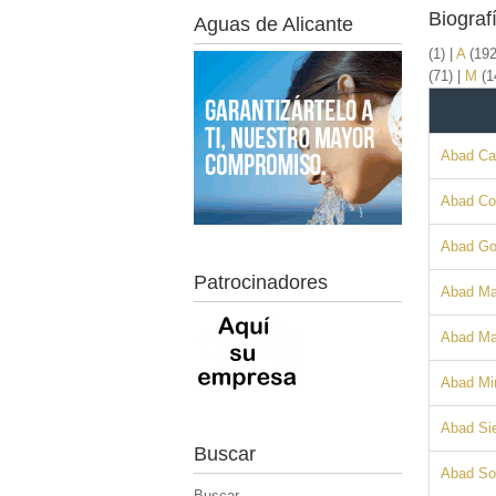
Biograf
Aguas de Alicante
(1)
|
A
(19
(71)
|
M
(1
Abad Car
Abad Co
Abad Go
Patrocinadores
Abad Ma
Abad Ma
Abad Mir
Abad Sie
Buscar
Abad Sol
Buscar