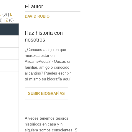
El autor
K
(3)
|
L
DAVID RUBIO
1)
|
Z
(6)
Haz historia con
nosotros
¿Conoces a alguien que
merezca estar en
AlicantePedia? ¿Quizás un
familiar, amigo o conocido
alicantino? Puedes escribir
tú mismo su biografía aquí:
SUBIR BIOGRAFÍAS
A veces tenemos tesoros
históricos en casa y ni
siquiera somos conscientes. Si