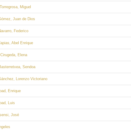
Torregrosa, Miguel
 Gómez, Juan de Dios
Navarro, Federico
Tapias, Abel Enrique
 Cirugeda, Elena
Basterretxea, Sendoa
Sánchez, Lorenzo Victoriano
bad, Enrique
bad, Luis
sensi, José
ngeles