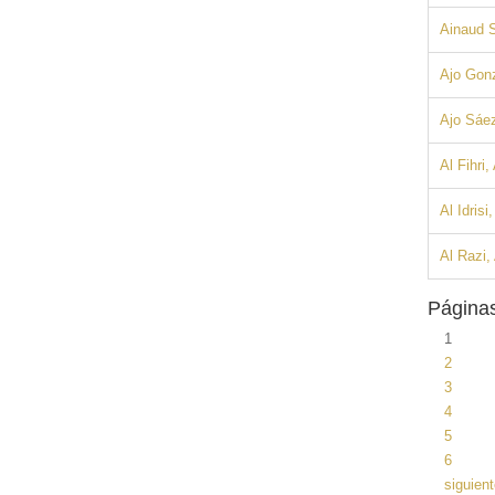
Ainaud 
Ajo Gon
Ajo Sáe
Al Fihri
Al Idris
Al Razi,
Página
1
2
3
4
5
6
siguient