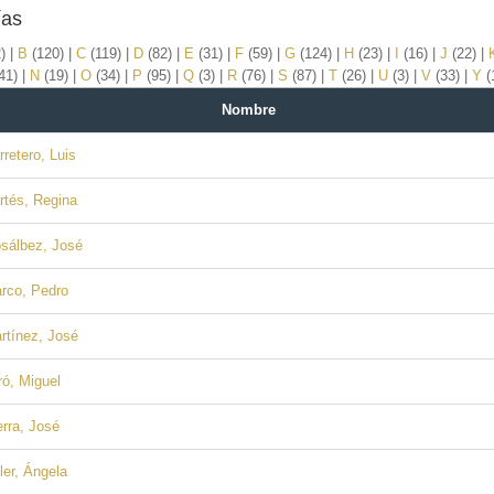
ías
2)
|
B
(120)
|
C
(119)
|
D
(82)
|
E
(31)
|
F
(59)
|
G
(124)
|
H
(23)
|
I
(16)
|
J
(22)
|
41)
|
N
(19)
|
O
(34)
|
P
(95)
|
Q
(3)
|
R
(76)
|
S
(87)
|
T
(26)
|
U
(3)
|
V
(33)
|
Y
(
Nombre
retero, Luis
rtés, Regina
sálbez, José
rco, Pedro
rtínez, José
ó, Miguel
rra, José
er, Ángela