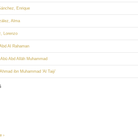
Sánchez, Enrique
zález, Alma
z, Lorenzo
, Abd Al Rahaman
i, Abū Abd Allāh Muhammad
 Ahmad ibn Muhammad 'Al Taiji'
s
e ›