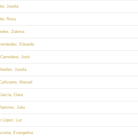
er, Josefa
ler, Rosa
redes, Zulema
Fernández, Eduardo
 Carredano, José
Abellán, Josefa
Cañizares, Manuel
García, Clara
Ramírez, Julio
o López, Luz
Acosta, Evangelina