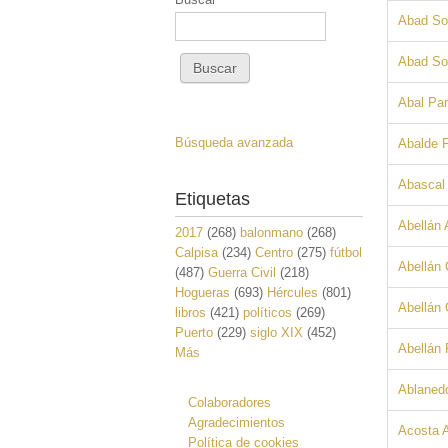
Abad Sol
Abad So
Abal Pa
Búsqueda avanzada
Abalde 
Abascal
Etiquetas
Abellán 
2017
(268)
balonmano
(268)
Calpisa
(234)
Centro
(275)
fútbol
Abellán 
(487)
Guerra Civil
(218)
Hogueras
(693)
Hércules
(801)
Abellán 
libros
(421)
políticos
(269)
Puerto
(229)
siglo XIX
(452)
Abellán 
Más
Ablaned
Colaboradores
Agradecimientos
Acosta 
Política de cookies