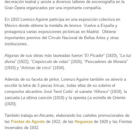
decoración teatral y asiste a diversos talleres de escenografía en la
Gran Ópera organizados por una importante compañía.
En 1910 Lorenzo Aguirre participa en una exposición colectiva en
México donde obtiene la medalla de bronce. Vuelve a España y
protagoniza varias exposiciones pictóricas en Madrid. Obtiene
importantes premios del Círculo Nacional de Bellas Artes y otras
instituciones.
Algunas de sus obras más laureadas fueron “
El Picador
” (1920), “
La luz
divina
” (1922), “
Crepúsculo de vidas
” (1926), “
Pescadores de Moraira
”
(1933) y “
Artistas de circo
” (1934).
Además de su faceta de pintor, Lorenzo Aguirre también se atrevió a
escribir la letra de 3 piezas líricas, todas ellas de su sobrino el
compositor alicantino José Terol Corbí: el sainete “
Alfonso
” (1918), la
zarzuela
La última canción
(1919) y la opereta
La estrella de Oriente
(1920).
También trabaja en Alicante, elaborando los carteles promocionales de
las
Fiestas de Agosto
de 1922, de las
Hogueras
de 1928 y las Fiestas
Invernales de 1932.