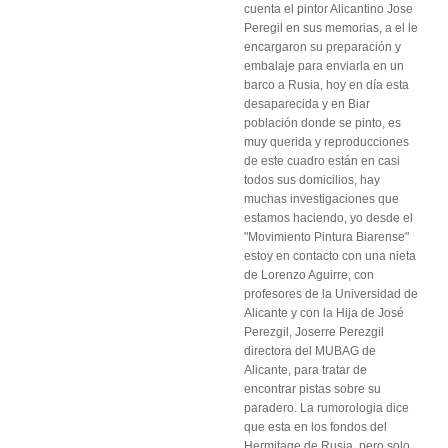
cuenta el pintor Alicantino Jose
Peregil en sus memorias, a el le
encargaron su preparación y
embalaje para enviarla en un
barco a Rusia, hoy en día esta
desaparecida y en Biar
población donde se pinto, es
muy querida y reproducciones
de este cuadro están en casi
todos sus domicilios, hay
muchas investigaciones que
estamos haciendo, yo desde el
"Movimiento Pintura Biarense"
estoy en contacto con una nieta
de Lorenzo Aguirre, con
profesores de la Universidad de
Alicante y con la Hija de José
Perezgil, Joserre Perezgil
directora del MUBAG de
Alicante, para tratar de
encontrar pistas sobre su
paradero. La rumorologia dice
que esta en los fondos del
Hermitage de Rusia, pero solo