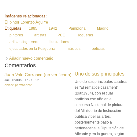
Imágenes relacionadas:
El pintor Lorenzo Aguirre
Etiquetas:
1885
1942
Pamplona
Madrid
pintores
artistas
PCE
Hogueras
artistas foguerers
ilustradores
ejecutados en la Posguerra
músicos
policías
Añadir nuevo comentario
Comentarios
Uno de sus principales
Juan Vale Carrasco (no verificado)
Jue, 16/03/2017 - 10:22
Uno de sus principales cuadros
enlace permanente
es "El remat de casament"
(Biar,1934), con el cual
participo ese año en el
concurso Nacional de pintura
del Ministerio de Instrucción
publica y bellas artes,
posteriormente paso a
pertenecer a la Diputación de
Alicante y en la guerra, según