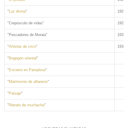
"
Luz divina
"
1922
"Crepúsculo de vidas"
1926
"Pescadores de Moraia"
1933
"
Artistas de circo
"
1934
"
Bogegón oriental
"
"
Encierro en Pamplona
"
"
Matrimonio de alfareros
"
"
Paisaje
"
"
Retrato de muchacha
"