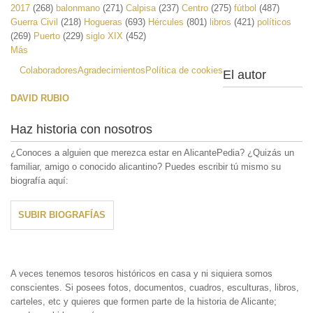
2017
(268)
balonmano
(271)
Calpisa
(237)
Centro
(275)
fútbol
(487)
Guerra Civil
(218)
Hogueras
(693)
Hércules
(801)
libros
(421)
políticos
(269)
Puerto
(229)
siglo XIX
(452)
Más
Colaboradores
Agradecimientos
Política de cookies
El autor
DAVID RUBIO
Haz historia con nosotros
¿Conoces a alguien que merezca estar en AlicantePedia? ¿Quizás un
familiar, amigo o conocido alicantino? Puedes escribir tú mismo su
biografía aquí:
SUBIR BIOGRAFÍAS
A veces tenemos tesoros históricos en casa y ni siquiera somos
conscientes. Si posees fotos, documentos, cuadros, esculturas, libros,
carteles, etc y quieres que formen parte de la historia de Alicante;