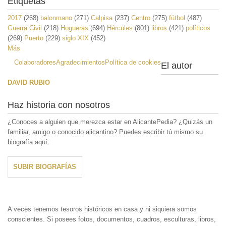
Etiquetas
2017
(268)
balonmano
(271)
Calpisa
(237)
Centro
(275)
fútbol
(487)
Guerra Civil
(218)
Hogueras
(694)
Hércules
(801)
libros
(421)
políticos
(269)
Puerto
(229)
siglo XIX
(452)
Más
Colaboradores
Agradecimientos
Política de cookies
El autor
DAVID RUBIO
Haz historia con nosotros
¿Conoces a alguien que merezca estar en AlicantePedia? ¿Quizás un
familiar, amigo o conocido alicantino? Puedes escribir tú mismo su
biografía aquí:
SUBIR BIOGRAFÍAS
A veces tenemos tesoros históricos en casa y ni siquiera somos
conscientes. Si posees fotos, documentos, cuadros, esculturas, libros,