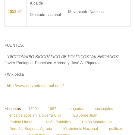
Alcalde
1952-54
Movimiento Nacional
Diputado nacional
FUENTE
- “
DICCIONARIO BIOGRÁFICO DE POLÍTICOS VALENCIANOS
”
Javier Paniagua, Francisco Moreno y José A. Piqueras
- Wikipedia
-
http://www.cervantesvirtual.com/
Etiquetas:
1890
1967
abogados
concejales
encarcelados en la Guerra Civil
IES Jorge Juan
Partido Liberal
Unión Patriótica
Unión Monárquica
Derecha Regional Agraria
Movimiento Nacional
políticos