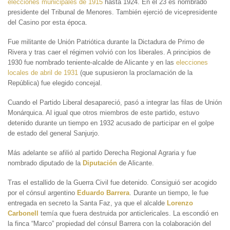
elecciones municipales de 1915
hasta 1924. En el 23 es nombrado
presidente del Tribunal de Menores. También ejerció de vicepresidente
del Casino por esta época.
Fue militante de Unión Patriótica durante la Dictadura de Primo de
Rivera y tras caer el régimen volvió con los liberales. A principios de
1930 fue nombrado teniente-alcalde de Alicante y en las
elecciones
locales de abril de 1931
(que supusieron la proclamación de la
República) fue elegido concejal.
Cuando el Partido Liberal desapareció, pasó a integrar las filas de Unión
Monárquica. Al igual que otros miembros de este partido, estuvo
detenido durante un tiempo en 1932 acusado de participar en el golpe
de estado del general Sanjurjo.
Más adelante se afilió al partido Derecha Regional Agraria y fue
nombrado diputado de la
Diputación
de Alicante.
Tras el estallido de la Guerra Civil fue detenido. Consiguió ser acogido
por el cónsul argentino
Eduardo Barrera
. Durante un tiempo, le fue
entregada en secreto la Santa Faz, ya que el alcalde
Lorenzo
Carbonell
temía que fuera destruida por anticlericales. La escondió en
la finca “Marco” propiedad del cónsul Barrera con la colaboración del