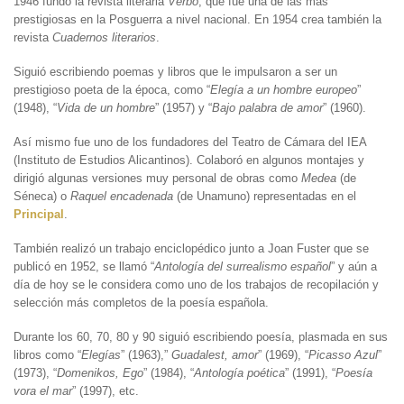
1946 fundó la revista literaria
Verbo
, que fue una de las más
prestigiosas en la Posguerra a nivel nacional. En 1954 crea también la
revista
Cuadernos literarios
.
Siguió escribiendo poemas y libros que le impulsaron a ser un
prestigioso poeta de la época, como “
Elegía a un hombre europeo
”
(1948), “
Vida de un hombre
” (1957) y “
Bajo palabra de amor
” (1960).
Así mismo fue uno de los fundadores del Teatro de Cámara del IEA
(Instituto de Estudios Alicantinos). Colaboró en algunos montajes y
dirigió algunas versiones muy personal de obras como
Medea
(de
Séneca) o
Raquel encadenada
(de Unamuno) representadas en el
Principal
.
También realizó un trabajo enciclopédico junto a Joan Fuster que se
publicó en 1952, se llamó “
Antología del surrealismo español
” y aún a
día de hoy se le considera como uno de los trabajos de recopilación y
selección más completos de la poesía española.
Durante los 60, 70, 80 y 90 siguió escribiendo poesía, plasmada en sus
libros como “
Elegías
” (1963),”
Guadalest, amor
” (1969), “
Picasso Azul
”
(1973), “
Domenikos, Ego
” (1984), “
Antología poética
” (1991), “
Poesía
vora el mar
” (1997), etc.