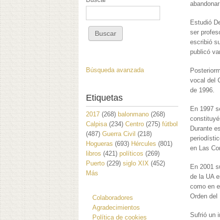
abandonar 
Estudió D
ser profes
escribió su
publicó va
Búsqueda avanzada
Posteriorm
vocal del 
de 1996.
Etiquetas
En 1997 se
2017
(268)
balonmano
(268)
constituyé
Calpisa
(234)
Centro
(275)
fútbol
Durante es
(487)
Guerra Civil
(218)
periodísti
Hogueras
(693)
Hércules
(801)
en Las Cor
libros
(421)
políticos
(269)
Puerto
(229)
siglo XIX
(452)
En 2001 su
Más
de la UA e
como en 
Orden del 
Colaboradores
Agradecimientos
Sufrió un 
Política de cookies