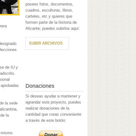
posees fotos, documentos,
cuadros, esculturas, libros,
carteles, etc y quieres que
formen parte de la historia de
rrera
Alicante; puedes subirlos aquí:
SUBIR ARCHIVOS
 designado
elecciones
se de IU y
adscrito.
sional
Donaciones
n aprobadas
Si deseas ayudar a mantener y
agrandar este proyecto, puedes
de la sede
realizar donaciones de la
licantina,
cantidad que creas conveniente
de la
a través de este botón:
se mismo