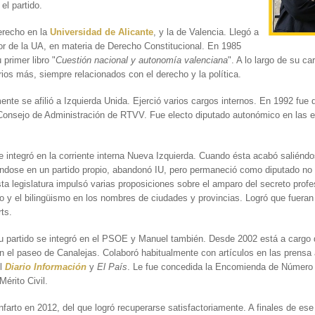
el partido.
erecho en la
Universidad de Alicante
, y la de Valencia. Llegó a
or de la UA, en materia de Derecho Constitucional. En 1985
 primer libro "
Cuestión nacional y autonomía valenciana
". A lo largo de su ca
rios más, siempre relacionados con el derecho y la política.
ente se afilió a Izquierda Unida. Ejerció varios cargos internos. En 1992 fue
Consejo de Administración de RTVV. Fue electo diputado autonómico en las 
 integró en la corriente interna Nueva Izquierda. Cuando ésta acabó saliéndo
ndose en un partido propio, abandonó IU, pero permaneció como diputado no 
ta legislatura impulsó varias proposiciones sobre el amparo del secreto profe
co y el bilingüismo en los nombres de ciudades y provincias. Logró que fuera
ts.
 partido se integró en el PSOE y Manuel también. Desde 2002 está a cargo 
n el paseo de Canalejas. Colaboró habitualmente con artículos en las prensa a
el
Diario Información
y
El País
. Le fue concedida la Encomienda de Número 
Mérito Civil.
infarto en 2012, del que logró recuperarse satisfactoriamente. A finales de e