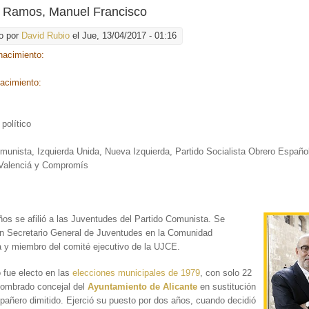
z Ramos, Manuel Francisco
o por
David Rubio
el Jue, 13/04/2017 - 01:16
nacimiento:
nacimiento:
:
 político
:
munista, Izquierda Unida, Nueva Izquierda, Partido Socialista Obrero Español,
 Valenciá y Compromís
ños se afilió a
las Juventudes del Partido Comunista. Se
en Secretario General de Juventudes en la Comunidad
 y miembro del comité ejecutivo de la UJCE.
 fue electo en las
elecciones municipales de 1979
, con solo 22
nombrado concejal del
Ayuntamiento de Alicante
en sustitución
añero dimitido. Ejerció su puesto por dos años, cuando decidió