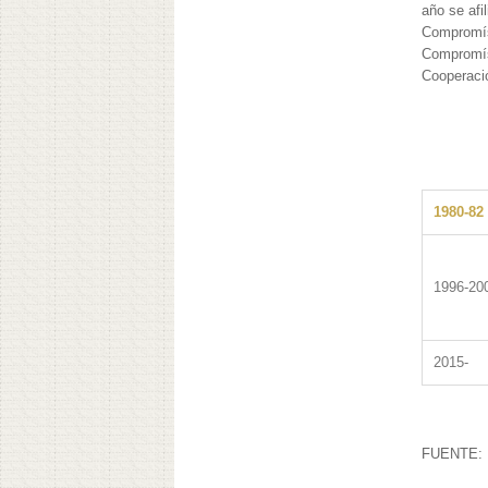
año se afi
Compromís.
Compromís,
Cooperació
1980-82
1996-20
2015-
FUENTE: