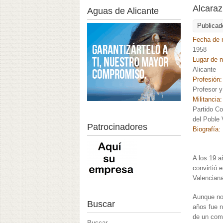
Alcara
Aguas de Alicante
Publicad
Fecha de 
1958
Lugar de 
Alicante
Profesión
Profesor y
Militancia
Partido Co
del Poble
Patrocinadores
Biografía:
A los 19 a
convirtió 
Valenciana
Aunque no
Buscar
años fue 
de un comp
Buscar