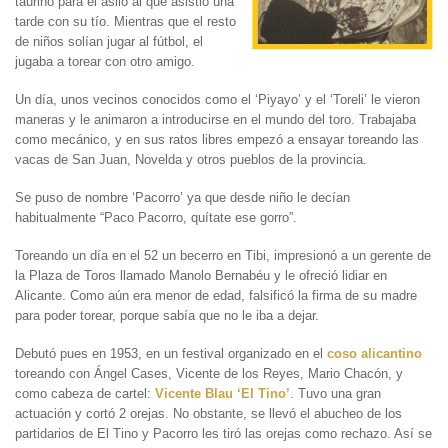
taurino para el asilo al que asistió una
tarde con su tío. Mientras que el resto
de niños solían jugar al fútbol, el
jugaba a torear con otro amigo.
Un día, unos vecinos conocidos como el ‘Piyayo’ y el ‘Toreli’ le vieron
maneras y le animaron a introducirse en el mundo del toro. Trabajaba
como mecánico, y en sus ratos libres empezó a ensayar toreando las
vacas de San Juan, Novelda y otros pueblos de la provincia.
Se puso de nombre ‘Pacorro’ ya que desde niño le decían
habitualmente “Paco Pacorro, quítate ese gorro”.
Toreando un día en el 52 un becerro en Tibi, impresionó a un gerente de
la Plaza de Toros llamado Manolo Bernabéu y le ofreció lidiar en
Alicante. Como aún era menor de edad, falsificó la firma de su madre
para poder torear, porque sabía que no le iba a dejar.
Debutó pues en 1953, en un festival organizado en el
coso alicantino
toreando con Ángel Cases, Vicente de los Reyes, Mario Chacón, y
como cabeza de cartel:
Vicente Blau ‘El Tino’
. Tuvo una gran
actuación y cortó 2 orejas. No obstante, se llevó el abucheo de los
partidarios de El Tino y Pacorro les tiró las orejas como rechazo. Así se