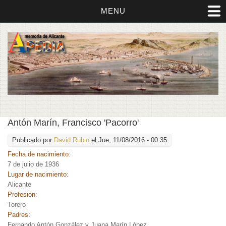
MENU
Antón Marín, Francisco 'Pacorro'
Publicado por
David Rubio
el Jue, 11/08/2016 - 00:35
Fecha de nacimiento:
7 de julio de 1936
Lugar de nacimiento:
Alicante
Profesión:
Torero
Padres:
Fernando Antón González y Juana Marín López