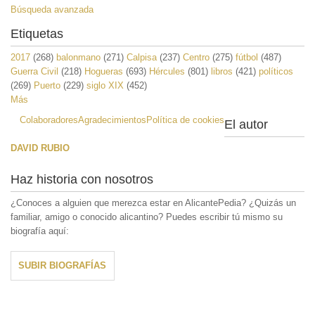
Búsqueda avanzada
Etiquetas
2017
(268)
balonmano
(271)
Calpisa
(237)
Centro
(275)
fútbol
(487)
Guerra Civil
(218)
Hogueras
(693)
Hércules
(801)
libros
(421)
políticos
(269)
Puerto
(229)
siglo XIX
(452)
Más
Colaboradores
Agradecimientos
Política de cookies
El autor
DAVID RUBIO
Haz historia con nosotros
¿Conoces a alguien que merezca estar en AlicantePedia? ¿Quizás un
familiar, amigo o conocido alicantino? Puedes escribir tú mismo su
biografía aquí:
SUBIR BIOGRAFÍAS