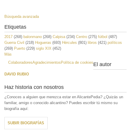
Búsqueda avanzada
Etiquetas
2017
(268)
balonmano
(268)
Calpisa
(234)
Centro
(275)
fútbol
(487)
Guerra Civil
(218)
Hogueras
(693)
Hércules
(801)
libros
(421)
políticos
(269)
Puerto
(229)
siglo XIX
(452)
Más
Colaboradores
Agradecimientos
Política de cookies
El autor
DAVID RUBIO
Haz historia con nosotros
¿Conoces a alguien que merezca estar en AlicantePedia? ¿Quizás un
familiar, amigo o conocido alicantino? Puedes escribir tú mismo su
biografía aquí:
SUBIR BIOGRAFÍAS