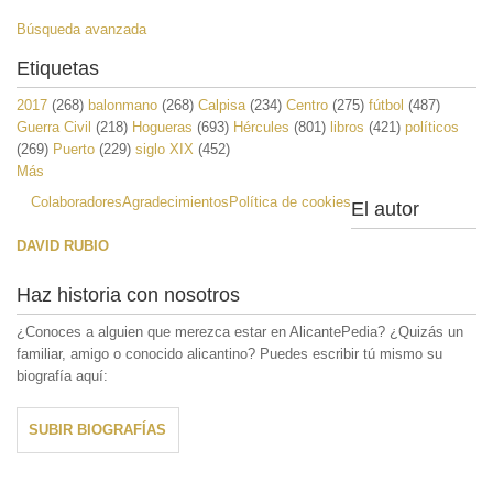
Búsqueda avanzada
Etiquetas
2017
(268)
balonmano
(268)
Calpisa
(234)
Centro
(275)
fútbol
(487)
Guerra Civil
(218)
Hogueras
(693)
Hércules
(801)
libros
(421)
políticos
(269)
Puerto
(229)
siglo XIX
(452)
Más
Colaboradores
Agradecimientos
Política de cookies
El autor
DAVID RUBIO
Haz historia con nosotros
¿Conoces a alguien que merezca estar en AlicantePedia? ¿Quizás un
familiar, amigo o conocido alicantino? Puedes escribir tú mismo su
biografía aquí:
SUBIR BIOGRAFÍAS