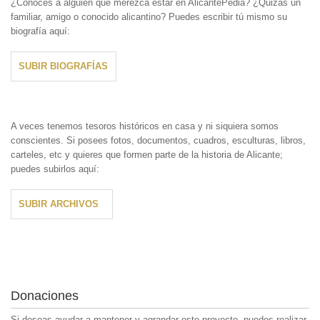
¿Conoces a alguien que merezca estar en AlicantePedia? ¿Quizás un
familiar, amigo o conocido alicantino? Puedes escribir tú mismo su
biografía aquí:
SUBIR BIOGRAFÍAS
A veces tenemos tesoros históricos en casa y ni siquiera somos
conscientes. Si posees fotos, documentos, cuadros, esculturas, libros,
carteles, etc y quieres que formen parte de la historia de Alicante;
puedes subirlos aquí:
SUBIR ARCHIVOS
Donaciones
Si deseas ayudar a mantener y agrandar este proyecto, puedes realizar