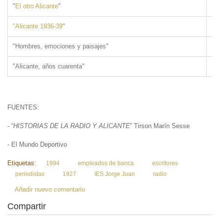
"
El otro Alicante
"
19
"Alicante 1936-39
"
19
"Hombres, emociones y paisajes"
"Alicante, años cuarenta"
FUENTES:
- “
HISTORIAS DE LA RADIO Y ALICANTE
” Tirson Marín Sesse
- El Mundo Deportivo
Etiquetas:
1994
empleados de banca
escritores
periodistas
1927
IES Jorge Juan
radio
Añadir nuevo comentario
Compartir