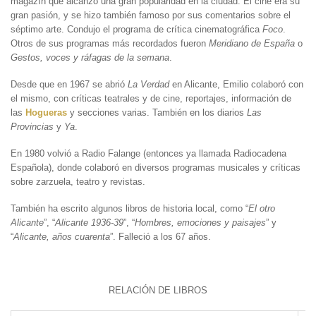
magazín que alcanzó una gran popularidad en la ciudad. El cine era su
gran pasión, y se hizo también famoso por sus comentarios sobre el
séptimo arte. Condujo el programa de crítica cinematográfica
Foco
.
Otros de sus programas más recordados fueron
Meridiano de España
o
Gestos, voces y ráfagas de la semana
.
Desde que en 1967 se abrió
La Verdad
en Alicante, Emilio colaboró con
el mismo, con críticas teatrales y de cine, reportajes, información de
las
Hogueras
y secciones varias. También en los diarios
Las
Provincias
y
Ya
.
En 1980 volvió a Radio Falange (entonces ya llamada Radiocadena
Española), donde colaboró en diversos programas musicales y críticas
sobre zarzuela, teatro y revistas.
También ha escrito algunos libros de historia local, como “
El otro
Alicante
”, “
Alicante 1936-39
”, “
Hombres, emociones y paisajes
” y
“
Alicante, años cuarenta
”. Falleció a los 67 años.
RELACIÓN DE LIBROS