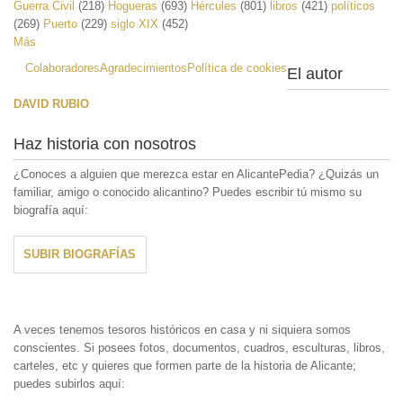
Guerra Civil
(218)
Hogueras
(693)
Hércules
(801)
libros
(421)
políticos
(269)
Puerto
(229)
siglo XIX
(452)
Más
Colaboradores
Agradecimientos
Política de cookies
El autor
DAVID RUBIO
Haz historia con nosotros
¿Conoces a alguien que merezca estar en AlicantePedia? ¿Quizás un
familiar, amigo o conocido alicantino? Puedes escribir tú mismo su
biografía aquí:
SUBIR BIOGRAFÍAS
A veces tenemos tesoros históricos en casa y ni siquiera somos
conscientes. Si posees fotos, documentos, cuadros, esculturas, libros,
carteles, etc y quieres que formen parte de la historia de Alicante;
puedes subirlos aquí: