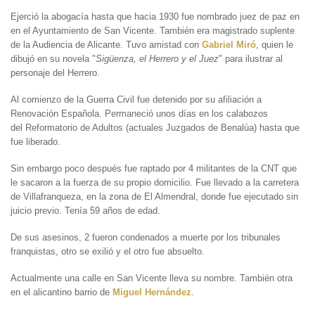
Ejerció la abogacía hasta que hacia 1930 fue nombrado juez de paz en
en el Ayuntamiento de San Vicente. También era magistrado suplente
de la Audiencia de Alicante. Tuvo amistad con
Gabriel Miró
, quien le
dibujó en su novela "
Sigüenza, el Herrero y el Juez
" para ilustrar al
personaje del Herrero.
Al comienzo de la Guerra Civil fue detenido por su afiliación a
Renovación Española. Permaneció unos días en los calabozos
del Reformatorio de Adultos (actuales Juzgados de Benalúa) hasta que
fue liberado.
Sin embargo poco después fue raptado por 4 militantes de la CNT que
le sacaron a la fuerza de su propio domicilio. Fue llevado a la carretera
de Villafranqueza, en la zona de El Almendral, donde fue ejecutado sin
juicio previo. Tenía 59 años de edad.
De sus asesinos, 2 fueron condenados a muerte por los tribunales
franquistas, otro se exilió y el otro fue absuelto.
Actualmente una calle en San Vicente lleva su nombre. También otra
en el alicantino barrio de
Miguel Hernández
.