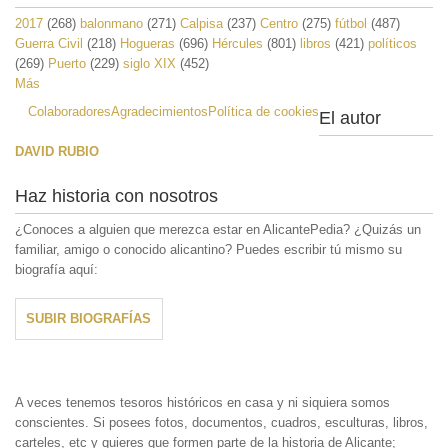
2017
(268)
balonmano
(271)
Calpisa
(237)
Centro
(275)
fútbol
(487)
Guerra Civil
(218)
Hogueras
(696)
Hércules
(801)
libros
(421)
políticos
(269)
Puerto
(229)
siglo XIX
(452)
Más
Colaboradores
Agradecimientos
Política de cookies
El autor
DAVID RUBIO
Haz historia con nosotros
¿Conoces a alguien que merezca estar en AlicantePedia? ¿Quizás un
familiar, amigo o conocido alicantino? Puedes escribir tú mismo su
biografía aquí:
SUBIR BIOGRAFÍAS
A veces tenemos tesoros históricos en casa y ni siquiera somos
conscientes. Si posees fotos, documentos, cuadros, esculturas, libros,
carteles, etc y quieres que formen parte de la historia de Alicante;