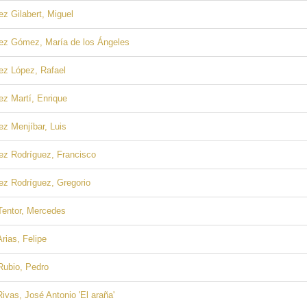
z Gilabert, Miguel
ez Gómez, María de los Ángeles
ez López, Rafael
z Martí, Enrique
z Menjíbar, Luis
ez Rodríguez, Francisco
ez Rodríguez, Gregorio
Tentor, Mercedes
Arias, Felipe
Rubio, Pedro
ivas, José Antonio 'El araña'