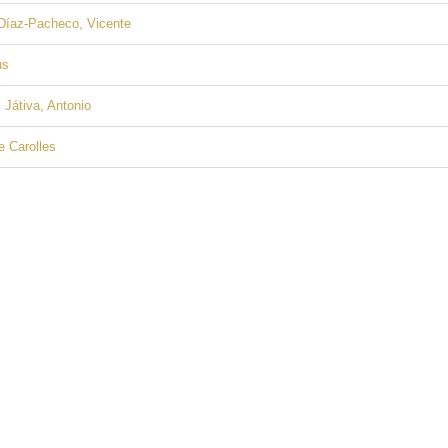
 Díaz-Pacheco, Vicente
us
 Játiva, Antonio
 Carolles