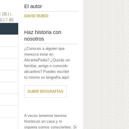
El autor
K
(3)
|
L
DAVID RUBIO
1)
|
Z
(6)
Haz historia con
nosotros
¿Conoces a alguien que
merezca estar en
AlicantePedia? ¿Quizás un
familiar, amigo o conocido
alicantino? Puedes escribir
tú mismo su biografía aquí:
SUBIR BIOGRAFÍAS
A veces tenemos tesoros
históricos en casa y ni
siquiera somos conscientes. Si