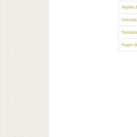
Hipólito
Honorat
Hostales
Hugón de