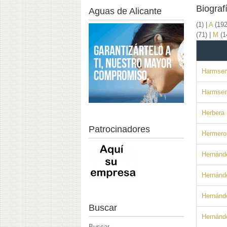
Biograf
Aguas de Alicante
(1)
|
A
(19
(71)
|
M
(1
Harmsen
Harmsen 
Herbera 
Patrocinadores
Hermero
Hernánd
Hernánd
Hernánd
Buscar
Hernánde
Buscar