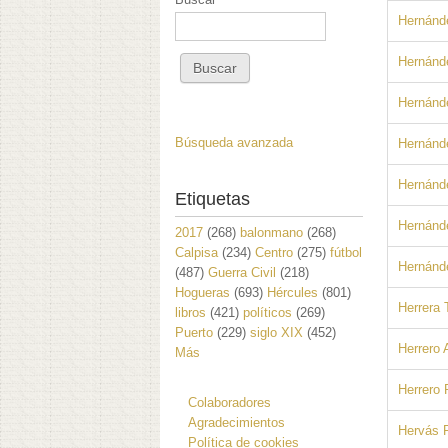
Hernánde
Hernánd
Hernánd
Búsqueda avanzada
Hernánde
Hernánde
Etiquetas
Hernánd
2017
(268)
balonmano
(268)
Calpisa
(234)
Centro
(275)
fútbol
Hernánd
(487)
Guerra Civil
(218)
Hogueras
(693)
Hércules
(801)
Herrera 
libros
(421)
políticos
(269)
Puerto
(229)
siglo XIX
(452)
Herrero 
Más
Herrero 
Colaboradores
Agradecimientos
Hervás R
Política de cookies