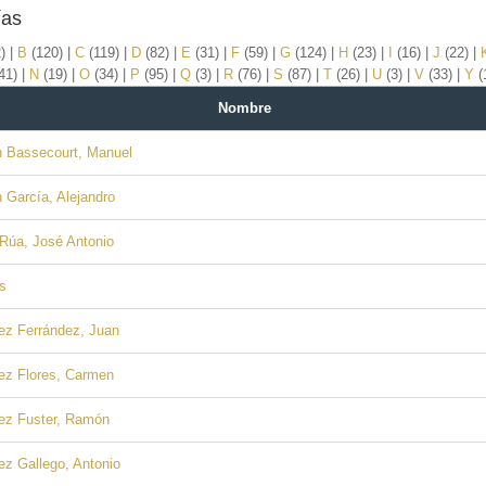
ías
2)
|
B
(120)
|
C
(119)
|
D
(82)
|
E
(31)
|
F
(59)
|
G
(124)
|
H
(23)
|
I
(16)
|
J
(22)
|
41)
|
N
(19)
|
O
(34)
|
P
(95)
|
Q
(3)
|
R
(76)
|
S
(87)
|
T
(26)
|
U
(3)
|
V
(33)
|
Y
(
Nombre
 Bassecourt, Manuel
García, Alejandro
Rúa, José Antonio
s
ez Ferrández, Juan
ez Flores, Carmen
ez Fuster, Ramón
z Gallego, Antonio