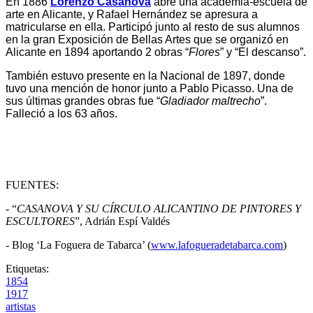
En 1886
Lorenzo Casanova
abre una academia-escuela de
arte en Alicante, y Rafael Hernández se apresura a
matricularse en ella. Participó junto al resto de sus alumnos
en la gran Exposición de Bellas Artes que se organizó en
Alicante en 1894 aportando 2 obras “
Flores
” y “El descanso”.
También estuvo presente en la Nacional de 1897, donde
tuvo una mención de honor junto a Pablo Picasso. Una de
sus últimas grandes obras fue “
Gladiador maltrecho
”.
Falleció a los 63 años.
FUENTES:
- “
CASANOVA Y SU CÍRCULO ALICANTINO DE PINTORES Y
ESCULTORES
”, Adrián Espí Valdés
- Blog ‘La Foguera de Tabarca’ (
www.lafogueradetabarca.com
)
Etiquetas:
1854
1917
artistas