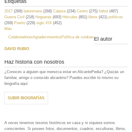
Etiquetas
2017
(268)
balonmano
(268)
Calpisa
(234)
Centro
(275)
fútbol
(487)
Guerra Civil
(218)
Hogueras
(693)
Hércules
(801)
libros
(421)
políticos
(269)
Puerto
(229)
siglo XIX
(452)
Más
Colaboradores
Agradecimientos
Política de cookies
El autor
DAVID RUBIO
Haz historia con nosotros
¿Conoces a alguien que merezca estar en AlicantePedia? ¿Quizás un
familiar, amigo o conocido alicantino? Puedes escribir tú mismo su
biografía aquí:
SUBIR BIOGRAFÍAS
A veces tenemos tesoros históricos en casa y ni siquiera somos
conscientes. Si posees fotos, documentos, cuadros, esculturas, libros,