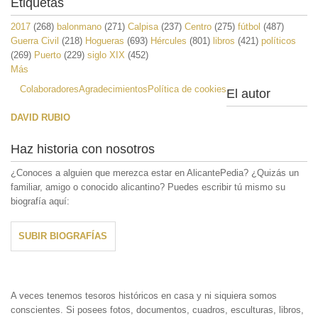
Etiquetas
2017
(268)
balonmano
(271)
Calpisa
(237)
Centro
(275)
fútbol
(487)
Guerra Civil
(218)
Hogueras
(693)
Hércules
(801)
libros
(421)
políticos
(269)
Puerto
(229)
siglo XIX
(452)
Más
Colaboradores
Agradecimientos
Política de cookies
El autor
DAVID RUBIO
Haz historia con nosotros
¿Conoces a alguien que merezca estar en AlicantePedia? ¿Quizás un
familiar, amigo o conocido alicantino? Puedes escribir tú mismo su
biografía aquí:
SUBIR BIOGRAFÍAS
A veces tenemos tesoros históricos en casa y ni siquiera somos
conscientes. Si posees fotos, documentos, cuadros, esculturas, libros,