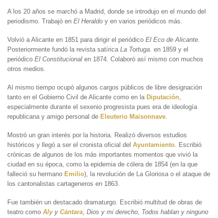
A los 20 años se marchó a Madrid, donde se introdujo en el mundo del
periodismo. Trabajó en
El Heraldo
y en varios periódicos más.
Volvió a Alicante en 1851 para dirigir el periódico
El Eco de Alicante
.
Posteriormente fundó la revista satírica
La Tortuga
. en 1859 y el
periódico
El Constitucional
en 1874. Colaboró así mismo con muchos
otros medios.
Al mismo tiempo ocupó algunos cargos públicos de libre designación
tanto en el Gobierno Civil de Alicante como en la
Diputación
,
especialmente durante el sexenio progresista pues era de ideología
republicana y amigo personal de
Eleuterio Maisonnave
.
Mostró un gran interés por la historia. Realizó diversos estudios
históricos y llegó a ser el cronista oficial del
Ayuntamiento
. Escribió
crónicas de algunos de los más importantes momentos que vivió la
ciudad en su época, como la epidemia de cólera de 1854 (en la que
falleció su hermano
Emilio
), la revolución de La Gloriosa o el ataque de
los cantonalistas cartageneros en 1863.
Fue también un destacado dramaturgo. Escribió multitud de obras de
teatro como
Aly
y
Cántara
,
Dios y mi derecho
,
Todos hablan y ninguno