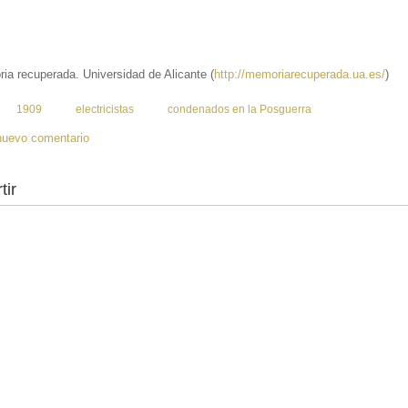
ia recuperada. Universidad de Alicante (
http://memoriarecuperada.ua.es/
)
:
1909
electricistas
condenados en la Posguerra
nuevo comentario
tir