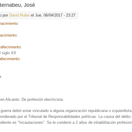
Bernabeu, José
o por
David Rubio
el Jue, 06/04/2017 - 23:27
nacimiento:
nacimiento:
allecimiento:
l siglo XX
allecimiento:
:
a
en Alicante. De profesión electricista.
 guerra debió estar vinculado a alguna organización republicana o izquierdista
ondenado por el Tribunal de Responsabilidades políticas. La causa del delito 
diente es "Incautaciones". Se le condenó a 2 años de inhabilitación profesion