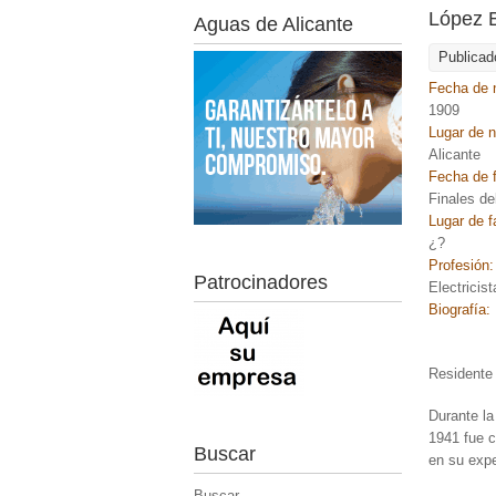
López 
Aguas de Alicante
Publicad
Fecha de 
1909
Lugar de 
Alicante
Fecha de f
Finales de
Lugar de f
¿?
Profesión
Patrocinadores
Electricist
Biografía:
Residente 
Durante la
1941 fue c
Buscar
en su expe
Buscar