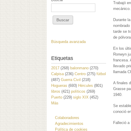
Trabajó e
mecánico.
Durante la
nombrado 
tarde se t
de pólvora
Búsqueda avanzada
En los últ
Ronwyn ju
Etiquetas
francesa. 
llevado pr
2017
(268)
balonmano
(270)
llamada Ch
Calpisa
(236)
Centro
(275)
fútbol
(487)
Guerra Civil
(218)
A finales 
Hogueras
(693)
Hércules
(801)
Grasse pa
libros
(421)
políticos
(269)
1940.
Puerto
(229)
siglo XIX
(452)
Más
Se establ
conoció en
Colaboradores
Falleció a
Agradecimientos
Política de cookies