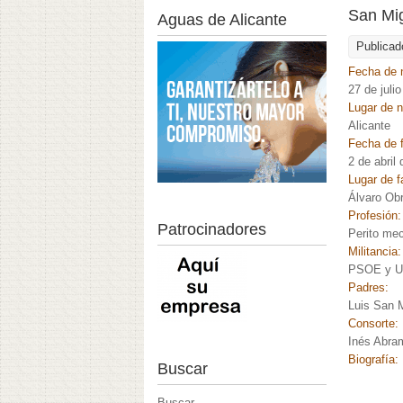
San Mig
Aguas de Alicante
Publicad
Fecha de 
27 de juli
Lugar de 
Alicante
Fecha de f
2 de abril
Lugar de f
Álvaro Ob
Profesión
Patrocinadores
Perito me
Militancia
PSOE y 
Padres:
Luis San M
Consorte:
Inés Abra
Biografía:
Buscar
Buscar