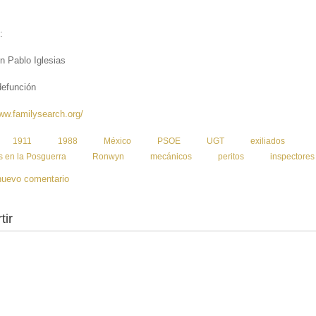
:
n Pablo Iglesias
defunción
www.familysearch.org/
:
1911
1988
México
PSOE
UGT
exiliados
s en la Posguerra
Ronwyn
mecánicos
peritos
inspectores
nuevo comentario
tir