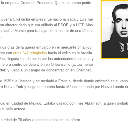
n
la empresa Cross de Productos Químicos como perito
 Guerra Civil dicha empresa fue nacionalizada y Luis fue
su director dado que era afiliado al PSOE y a UGT. Más
rasladó a Murcia para trabajar de inspector de una fábrica
.
imos días de la guerra embarcó en el mercante británico
nto con
otros 647 refugiados
hacia el exilio en la Argelia
A su llegada fue detenido por las autoridades francesas y
imero a centro de detención en Orléansville (actualmente
lef) y luego a un campo de concentración en Cherchell.
de 1939 fue liberado y se trasladó a Francia, desde donde embarcó en el vapo
ra Nueva York y luego se marchó hasta México entrando por Nuevo Laredo e
eció en Ciudad de México. Estaba casado con Inés Abramson, a quien proba
 el país azteca.
 la edad de 76 años a consecuencia de un infarto.