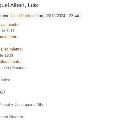
uel Albert, Luis
o por
David Rubio
el Lun, 23/12/2024 - 23:44
nacimiento:
o de 1911
nacimiento:
allecimiento:
 de 1988
allecimiento:
regón (México)
:
cánico
:
UGT
iguel y Concepción Albert
mson Navarra