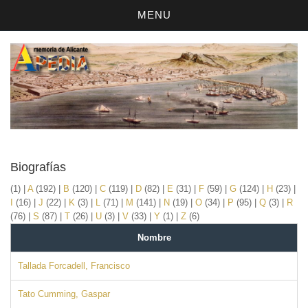
MENU
Biografías
(1)
|
A
(192)
|
B
(120)
|
C
(119)
|
D
(82)
|
E
(31)
|
F
(59)
|
G
(124)
|
H
(23)
|
I
(16)
|
J
(22)
|
K
(3)
|
L
(71)
|
M
(141)
|
N
(19)
|
O
(34)
|
P
(95)
|
Q
(3)
|
R
(76)
|
S
(87)
|
T
(26)
|
U
(3)
|
V
(33)
|
Y
(1)
|
Z
(6)
Nombre
Tallada Forcadell, Francisco
Tato Cumming, Gaspar