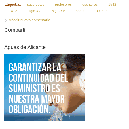
Etiquetas:
sacerdotes
profesores
escritores
1542
1472
siglo XVI
siglo XV
poetas
Orihuela
Añadir nuevo comentario
Compartir
Aguas de Alicante