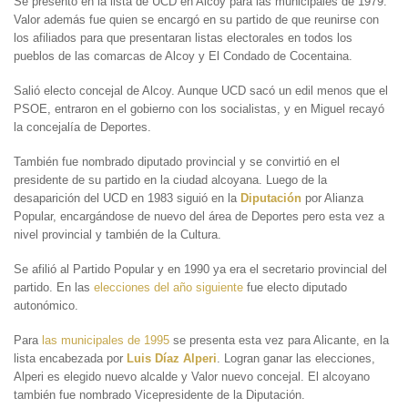
Se presentó en la lista de UCD en Alcoy para las municipales de 1979.
Valor además fue quien se encargó en su partido de que reunirse con
los afiliados para que presentaran listas electorales en todos los
pueblos de las comarcas de Alcoy y El Condado de Cocentaina.
Salió electo concejal de Alcoy. Aunque UCD sacó un edil menos que el
PSOE, entraron en el gobierno con los socialistas, y en Miguel recayó
la concejalía de Deportes.
También fue nombrado diputado provincial y se convirtió en el
presidente de su partido en la ciudad alcoyana. Luego de la
desaparición del UCD en 1983 siguió en la
Diputación
por Alianza
Popular, encargándose de nuevo del área de Deportes pero esta vez a
nivel provincial y también de la Cultura.
Se afilió al Partido Popular y en 1990 ya era el secretario provincial del
partido. En las
elecciones del año siguiente
fue electo diputado
autonómico.
Para
las municipales de 1995
se presenta esta vez para Alicante, en la
lista encabezada por
Luis Díaz Alperi
. Logran ganar las elecciones,
Alperi es elegido nuevo alcalde y Valor nuevo concejal. El alcoyano
también fue nombrado Vicepresidente de la Diputación.