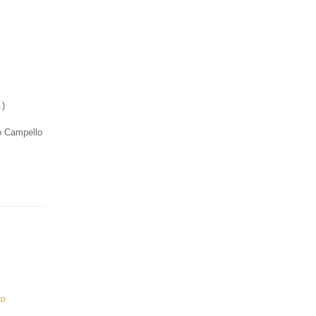
.
)
 Campello
to