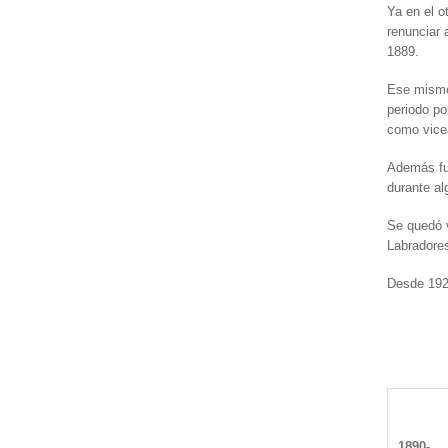
Ya en el o
renunciar 
1889.
Ese mismo 
periodo po
como vice
Además fu
durante al
Se quedó v
Labradore
Desde 1920
1890-