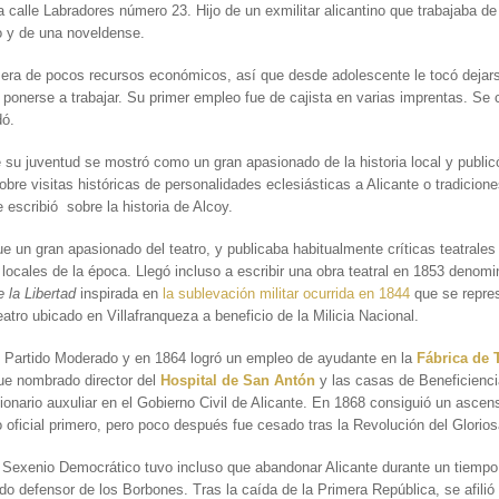
a calle Labradores número 23. Hijo de un exmilitar alicantino que trabajaba de
o y de una noveldense.
 era de pocos recursos económicos, así que desde adolescente le tocó dejar
 ponerse a trabajar. Su primer empleo fue de cajista en varias imprentas. Se
dó.
 su juventud se mostró como un gran apasionado de la historia local y public
obre visitas históricas de personalidades eclesiásticas a Alicante o tradicion
 escribió sobre la historia de Alcoy.
e un gran apasionado del teatro, y publicaba habitualmente críticas teatrales
 locales de la época. Llegó incluso a escribir una obra teatral en 1853 denom
e la Libertad
inspirada en
la sublevación militar ocurrida en 1844
que se repre
atro ubicado en Villafranqueza a beneficio de la Milicia Nacional.
al Partido Moderado y en 1864 logró un empleo de ayudante en la
Fábrica de 
ue nombrado director del
Hospital de San Antón
y las casas de Beneficienci
onario auxuliar en el Gobierno Civil de Alicante. En 1868 consiguió un asce
o oficial primero, pero poco después fue cesado tras la Revolución del Glorio
 Sexenio Democrático tuvo incluso que abandonar Alicante durante un tiempo
do defensor de los Borbones. Tras la caída de la Primera República, se afilió 