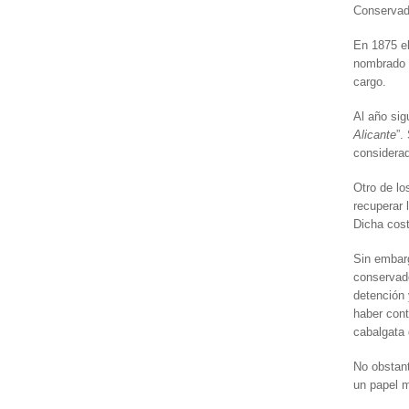
Conservad
En 1875 e
nombrado t
cargo.
Al año sig
Alicante
”.
considerad
Otro de lo
recuperar 
Dicha cos
Sin embarg
conservado
detención 
haber cont
cabalgata
No obstant
un papel m