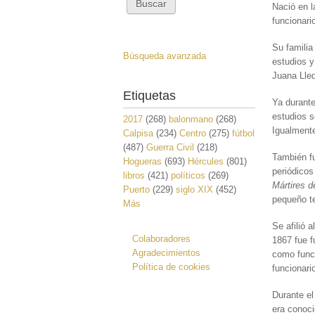
Nació en l
funcionari
Su familia
Búsqueda avanzada
estudios y
Juana Lle
Etiquetas
Ya durante
estudios s
2017
(268)
balonmano
(268)
Igualmente
Calpisa
(234)
Centro
(275)
fútbol
(487)
Guerra Civil
(218)
También fu
Hogueras
(693)
Hércules
(801)
periódicos
libros
(421)
políticos
(269)
Mártires d
Puerto
(229)
siglo XIX
(452)
pequeño te
Más
Se afilió 
Colaboradores
1867 fue f
Agradecimientos
como funci
Política de cookies
funcionari
Durante el
era conoci