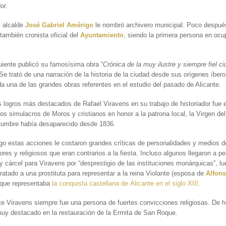
or.
l alcalde
José Gabriel Amérigo
le nombró archivero municipal. Poco despué
ambién cronista oficial del
Ayuntamiento
, siendo la primera persona en ocu
uiente publicó su famosísima obra “
Crónica de la muy ilustre y siempre fiel c
 Se trató de una narración de la historia de la ciudad desde sus orígenes íbero
a una de las grandes obras referentes en el estudio del pasado de Alicante.
s logros más destacados de Rafael Viravens en su trabajo de historiador fue e
los simulacros de
Moros y cristianos en honor a la patrona local, la Virgen d
tumbre había desaparecido desde 1836.
o estas acciones le costaron grandes críticas de personalidades y medios d
res y religiosos que eran contrarios a la fiesta. Incluso algunos llegaron a ped
y cárcel para Viravens por “desprestigio de las instituciones monárquicas”, l
ratado a una prostituta para representar a la reina Violante (esposa de
Alfon
 que representaba
la conquista castellana de Alicante en el siglo XIII
.
e Viravens siempre fue una persona de fuertes convicciones religiosas. De 
uy destacado en la restauración de la Ermita de San Roque.