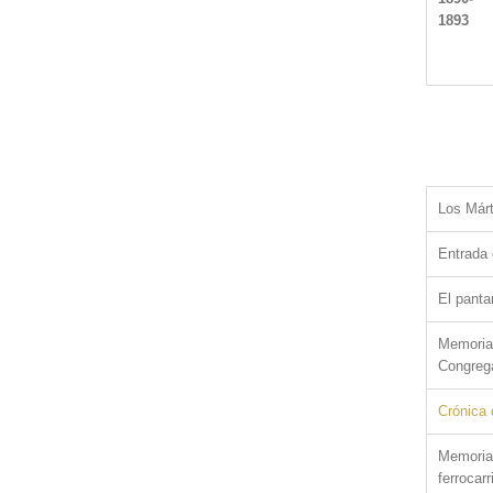
1893
Los Márt
Entrada 
El panta
Memoria 
Congrega
Crónica 
Memoria 
ferrocarr