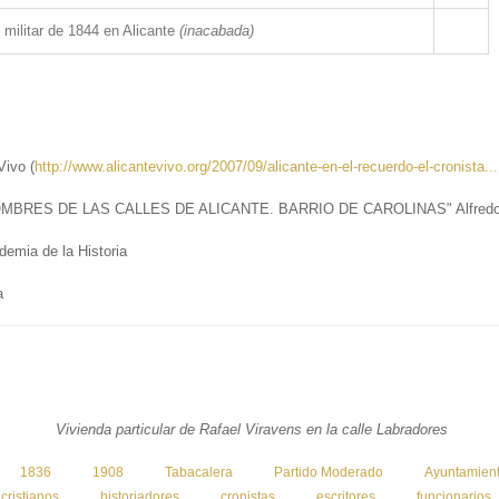
 militar de 1844 en Alicante
(inacabada)
Vivo (
http://www.alicantevivo.org/2007/09/alicante-en-el-recuerdo-el-cronista...
OMBRES DE LAS CALLES DE ALICANTE. BARRIO DE CAROLINAS" Alfredo
demia de la Historia
a
Vivienda particular de Rafael Viravens en la calle Labradores
:
1836
1908
Tabacalera
Partido Moderado
Ayuntamien
cristianos
historiadores
cronistas
escritores
funcionarios