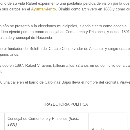
toño de su vida Rafael experimentó una paulatina pérdida de visión por la que
a sus cargos en el
Ayuntamiento
. Dimitió como archivero en 1886 y como cr
año se presentó a la elecciones municipales, siendo electo como concejal.
lítico ejerció primero como concejal de Cementerio y Prisiones, y desde 1891
alcalde y concejal de Hacienda.
e el fundador del
Boletín del Círculo Conservador
de Alicante, y dirigió esta 
gunos años.
iudo en 1897. Rafael Viravens falleció a los 72 años en su domicilio de la ca
s.
 una calle en el barrio de Carolinas Bajas lleva el nombre del cronista Virav
TRAYECTORIA POLÍTICA
Concejal de Cementerio y Prisiones
(hasta
1981)
Partido