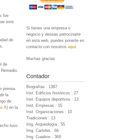
s fue
par este
Si tienes una empresa o
negocio y deseas patrocinarte
iudad de
en esta web, puedes ponerte en
s,
contacto con nosotros
aquí
.
Muchas gracias
l de
el Remedio.
Contador
Biografías : 1387
e prensa
Inst. Edificios históricos : 27
ir la
Inst. Equipos deportivos : 13
uego de
Inst. Empresas : 15
so X
) en la
Inst. Organizaciones : 10
Tradiciones : 13
Img. Arqueología : 55
hecho tuvo
Img. Carteles : 66
Img. Cuadros : 369