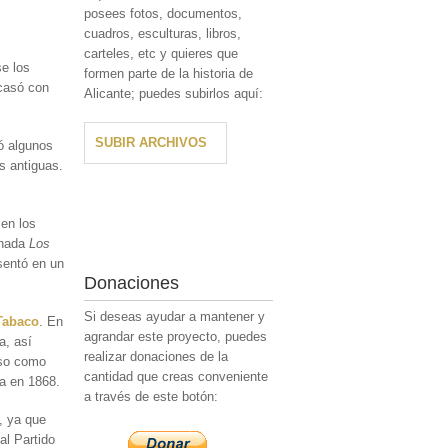
posees fotos, documentos,
cuadros, esculturas, libros,
carteles, etc y quieres que
se los
formen parte de la historia de
 casó con
Alicante; puedes subirlos aquí:
SUBIR ARCHIVOS
ó algunos
es antiguas.
 en los
inada
Los
sentó en un
Donaciones
Si deseas ayudar a mantener y
Tabaco
. En
agrandar este proyecto, puedes
a, así
realizar donaciones de la
nso como
cantidad que creas conveniente
sa en 1868.
a través de este botón:
, ya que
al Partido