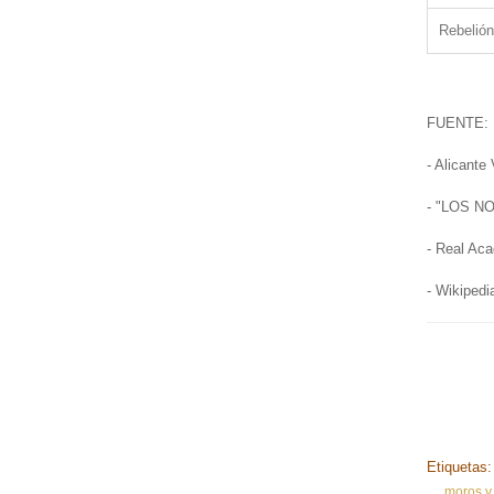
Rebelión
FUENTE:
- Alicante 
- "LOS N
- Real Aca
- Wikipedi
Etiquetas
moros y 