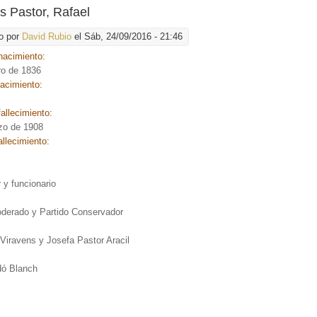
s Pastor, Rafael
o por
David Rubio
el Sáb, 24/09/2016 - 21:46
nacimiento:
ro de 1836
nacimiento:
allecimiento:
zo de 1908
allecimiento:
:
r y funcionario
:
oderado y Partido Conservador
Viravens y Josefa Pastor Aracil
dó Blanch