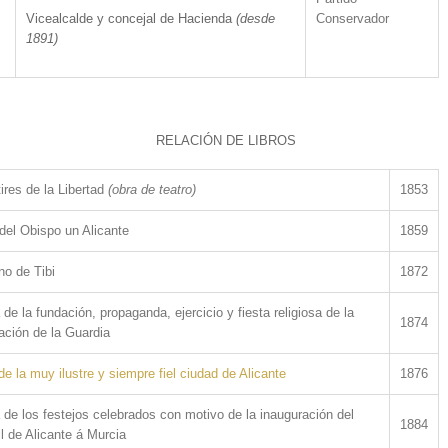
Vicealcalde y concejal de Hacienda
(desde
Conservador
1891)
RELACIÓN DE LIBROS
ires de la Libertad
(obra de teatro)
1853
del Obispo un Alicante
1859
no de Tibi
1872
de la fundación, propaganda, ejercicio y fiesta religiosa de la
1874
ción de la Guardia
de la muy ilustre y siempre fiel ciudad de Alicante
1876
de los festejos celebrados con motivo de la inauguración del
1884
il de Alicante á Murcia