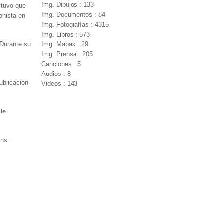
Img. Dibujos : 133
 tuvo que
Img. Documentos : 84
onista en
Img. Fotografías : 4315
Img. Libros : 573
 Durante su
Img. Mapas : 29
Img. Prensa : 205
Canciones : 5
Audios : 8
publicación
Videos : 143
lle
ens.