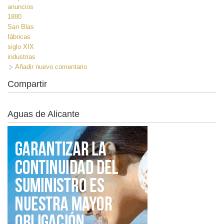
anuncios
1880
San Blas
fábricas
siglo XIX
industrias
Añadir nuevo comentario
Compartir
Aguas de Alicante