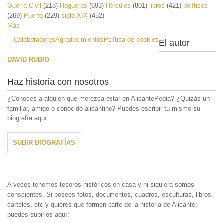
Guerra Civil
(218)
Hogueras
(693)
Hércules
(801)
libros
(421)
políticos
(269)
Puerto
(229)
siglo XIX
(452)
Más
Colaboradores
Agradecimientos
Política de cookies
El autor
DAVID RUBIO
Haz historia con nosotros
¿Conoces a alguien que merezca estar en AlicantePedia? ¿Quizás un
familiar, amigo o conocido alicantino? Puedes escribir tú mismo su
biografía aquí:
SUBIR BIOGRAFÍAS
A veces tenemos tesoros históricos en casa y ni siquiera somos
conscientes. Si posees fotos, documentos, cuadros, esculturas, libros,
carteles, etc y quieres que formen parte de la historia de Alicante;
puedes subirlos aquí: