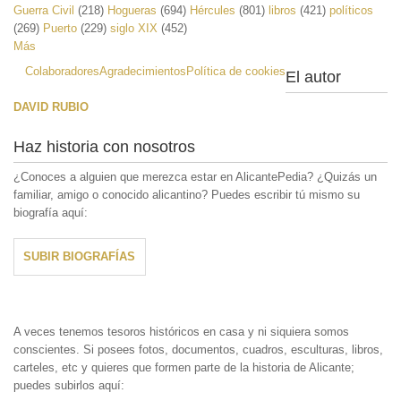
Guerra Civil
(218)
Hogueras
(694)
Hércules
(801)
libros
(421)
políticos
(269)
Puerto
(229)
siglo XIX
(452)
Más
Colaboradores
Agradecimientos
Política de cookies
El autor
DAVID RUBIO
Haz historia con nosotros
¿Conoces a alguien que merezca estar en AlicantePedia? ¿Quizás un
familiar, amigo o conocido alicantino? Puedes escribir tú mismo su
biografía aquí:
SUBIR BIOGRAFÍAS
A veces tenemos tesoros históricos en casa y ni siquiera somos
conscientes. Si posees fotos, documentos, cuadros, esculturas, libros,
carteles, etc y quieres que formen parte de la historia de Alicante;
puedes subirlos aquí: