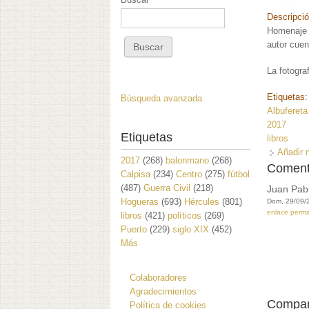
Descripci
Homenaje a
autor cuen
La fotogra
Etiquetas
Búsqueda avanzada
Albufereta
2017
Etiquetas
libros
Añadir 
2017
(268)
balonmano
(268)
Coment
Calpisa
(234)
Centro
(275)
fútbol
(487)
Guerra Civil
(218)
Juan Pabl
Hogueras
(693)
Hércules
(801)
Dom, 29/09/
enlace perm
libros
(421)
políticos
(269)
Puerto
(229)
siglo XIX
(452)
Más
Colaboradores
Agradecimientos
Compar
Política de cookies