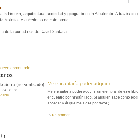
ón:
 la historia, arquitectura, sociedad y geografía de la Albufereta. A través de 
ta historias y anécdotas de este barrio.
fía de la portada es de David Sardaña.
:
nuevo comentario
arios
Me encantaría poder adquirir
o Serra (no verificado)
2024 - 09:28
Me encantaría poder adquirir un ejemplar de este libro
anente
encuentro por ningún lado. Si alguien sabe cómo pod
acceder a él que me avise por favor:)
responder
tir