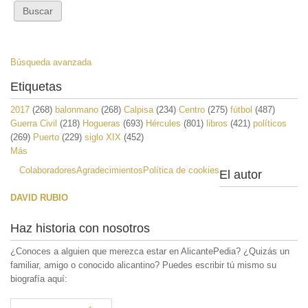
Búsqueda avanzada
Etiquetas
2017
(268)
balonmano
(268)
Calpisa
(234)
Centro
(275)
fútbol
(487)
Guerra Civil
(218)
Hogueras
(693)
Hércules
(801)
libros
(421)
políticos
(269)
Puerto
(229)
siglo XIX
(452)
Más
Colaboradores
Agradecimientos
Política de cookies
El autor
DAVID RUBIO
Haz historia con nosotros
¿Conoces a alguien que merezca estar en AlicantePedia? ¿Quizás un
familiar, amigo o conocido alicantino? Puedes escribir tú mismo su
biografía aquí: