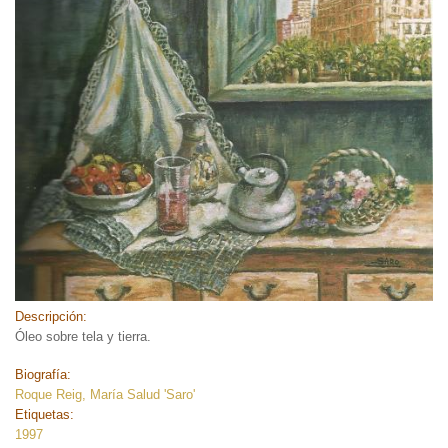
Descripción:
Óleo sobre tela y tierra.
Biografía:
Roque Reig, María Salud 'Saro'
Etiquetas:
1997