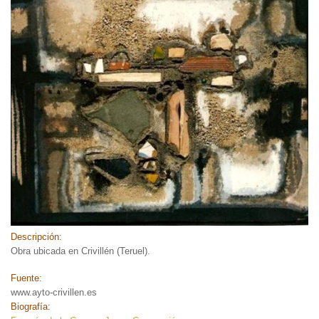
Descripción:
Obra ubicada en Crivillén (Teruel).
Fuente:
www.ayto-crivillen.es
Biografía: