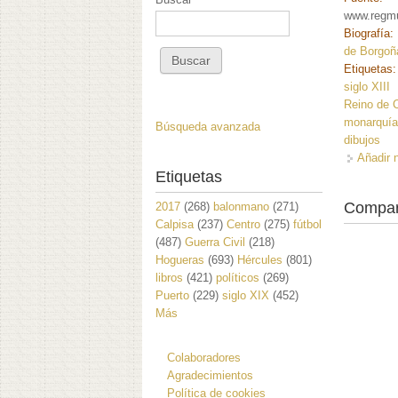
www.regm
Biografía:
de Borgoña
Etiquetas
siglo XIII
Reino de C
monarquí
Búsqueda avanzada
dibujos
Añadir 
Etiquetas
Compar
2017
(268)
balonmano
(271)
Calpisa
(237)
Centro
(275)
fútbol
(487)
Guerra Civil
(218)
Hogueras
(693)
Hércules
(801)
libros
(421)
políticos
(269)
Puerto
(229)
siglo XIX
(452)
Más
Colaboradores
Agradecimientos
Política de cookies