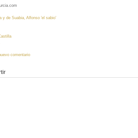
urcia.com
 y de Suabia, Alfonso 'el sabio'
:
astilla
a
nuevo comentario
tir