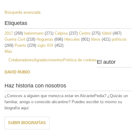
Búsqueda avanzada
Etiquetas
2017
(268)
balonmano
(271)
Calpisa
(237)
Centro
(275)
fútbol
(487)
Guerra Civil
(218)
Hogueras
(696)
Hércules
(801)
libros
(421)
políticos
(269)
Puerto
(229)
siglo XIX
(452)
Más
Colaboradores
Agradecimientos
Política de cookies
El autor
DAVID RUBIO
Haz historia con nosotros
¿Conoces a alguien que merezca estar en AlicantePedia? ¿Quizás un
familiar, amigo o conocido alicantino? Puedes escribir tú mismo su
biografía aquí:
SUBIR BIOGRAFÍAS