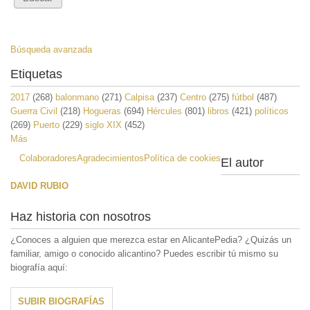
Búsqueda avanzada
Etiquetas
2017
(268)
balonmano
(271)
Calpisa
(237)
Centro
(275)
fútbol
(487)
Guerra Civil
(218)
Hogueras
(694)
Hércules
(801)
libros
(421)
políticos
(269)
Puerto
(229)
siglo XIX
(452)
Más
Colaboradores
Agradecimientos
Política de cookies
El autor
DAVID RUBIO
Haz historia con nosotros
¿Conoces a alguien que merezca estar en AlicantePedia? ¿Quizás un
familiar, amigo o conocido alicantino? Puedes escribir tú mismo su
biografía aquí:
SUBIR BIOGRAFÍAS