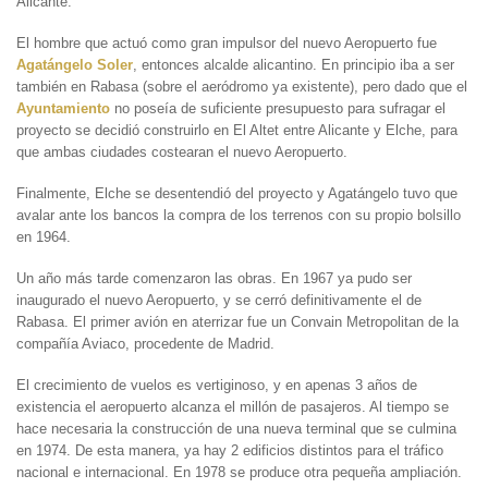
Alicante.
El hombre que actuó como gran impulsor del nuevo Aeropuerto fue
Agatángelo Soler
, entonces alcalde alicantino. En principio iba a ser
también en Rabasa (sobre el aeródromo ya existente), pero dado que el
Ayuntamiento
no poseía de suficiente presupuesto para sufragar el
proyecto se decidió construirlo en El Altet entre Alicante y Elche, para
que ambas ciudades costearan el nuevo Aeropuerto.
Finalmente, Elche se desentendió del proyecto y Agatángelo tuvo que
avalar ante los bancos la compra de los terrenos con su propio bolsillo
en 1964.
Un año más tarde comenzaron las obras. En 1967 ya pudo ser
inaugurado el nuevo Aeropuerto, y se cerró definitivamente el de
Rabasa. El primer avión en aterrizar fue un Convain Metropolitan de la
compañía Aviaco, procedente de Madrid.
El crecimiento de vuelos es vertiginoso, y en apenas 3 años de
existencia el aeropuerto alcanza el millón de pasajeros. Al tiempo se
hace necesaria la construcción de una nueva terminal que se culmina
en 1974. De esta manera, ya hay 2 edificios distintos para el tráfico
nacional e internacional. En 1978 se produce otra pequeña ampliación.