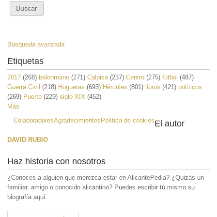
Búsqueda avanzada
Etiquetas
2017
(268)
balonmano
(271)
Calpisa
(237)
Centro
(275)
fútbol
(487)
Guerra Civil
(218)
Hogueras
(693)
Hércules
(801)
libros
(421)
políticos
(269)
Puerto
(229)
siglo XIX
(452)
Más
Colaboradores
Agradecimientos
Política de cookies
El autor
DAVID RUBIO
Haz historia con nosotros
¿Conoces a alguien que merezca estar en AlicantePedia? ¿Quizás un
familiar, amigo o conocido alicantino? Puedes escribir tú mismo su
biografía aquí: