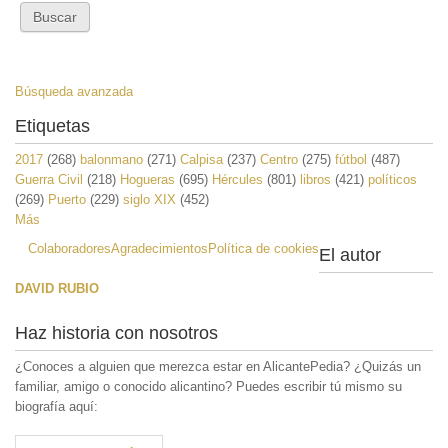
Búsqueda avanzada
Etiquetas
2017
(268)
balonmano
(271)
Calpisa
(237)
Centro
(275)
fútbol
(487)
Guerra Civil
(218)
Hogueras
(695)
Hércules
(801)
libros
(421)
políticos
(269)
Puerto
(229)
siglo XIX
(452)
Más
Colaboradores
Agradecimientos
Política de cookies
El autor
DAVID RUBIO
Haz historia con nosotros
¿Conoces a alguien que merezca estar en AlicantePedia? ¿Quizás un
familiar, amigo o conocido alicantino? Puedes escribir tú mismo su
biografía aquí: