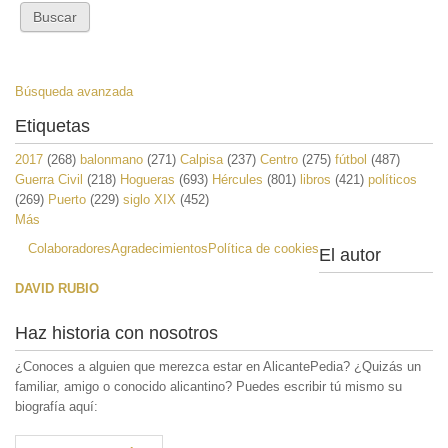
Búsqueda avanzada
Etiquetas
2017
(268)
balonmano
(271)
Calpisa
(237)
Centro
(275)
fútbol
(487)
Guerra Civil
(218)
Hogueras
(693)
Hércules
(801)
libros
(421)
políticos
(269)
Puerto
(229)
siglo XIX
(452)
Más
Colaboradores
Agradecimientos
Política de cookies
El autor
DAVID RUBIO
Haz historia con nosotros
¿Conoces a alguien que merezca estar en AlicantePedia? ¿Quizás un
familiar, amigo o conocido alicantino? Puedes escribir tú mismo su
biografía aquí: