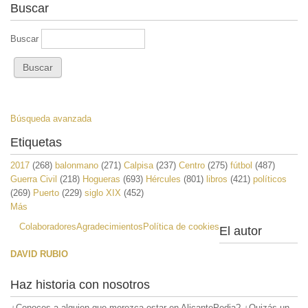
Buscar
Buscar
Búsqueda avanzada
Etiquetas
2017
(268)
balonmano
(271)
Calpisa
(237)
Centro
(275)
fútbol
(487)
Guerra Civil
(218)
Hogueras
(693)
Hércules
(801)
libros
(421)
políticos
(269)
Puerto
(229)
siglo XIX
(452)
Más
Colaboradores
Agradecimientos
Política de cookies
El autor
DAVID RUBIO
Haz historia con nosotros
¿Conoces a alguien que merezca estar en AlicantePedia? ¿Quizás un