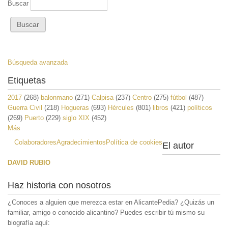
Buscar
Búsqueda avanzada
Etiquetas
2017
(268)
balonmano
(271)
Calpisa
(237)
Centro
(275)
fútbol
(487)
Guerra Civil
(218)
Hogueras
(693)
Hércules
(801)
libros
(421)
políticos
(269)
Puerto
(229)
siglo XIX
(452)
Más
Colaboradores
Agradecimientos
Política de cookies
El autor
DAVID RUBIO
Haz historia con nosotros
¿Conoces a alguien que merezca estar en AlicantePedia? ¿Quizás un
familiar, amigo o conocido alicantino? Puedes escribir tú mismo su
biografía aquí: