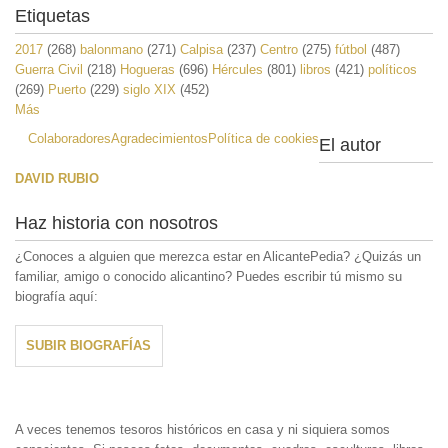
Etiquetas
2017
(268)
balonmano
(271)
Calpisa
(237)
Centro
(275)
fútbol
(487)
Guerra Civil
(218)
Hogueras
(696)
Hércules
(801)
libros
(421)
políticos
(269)
Puerto
(229)
siglo XIX
(452)
Más
Colaboradores
Agradecimientos
Política de cookies
El autor
DAVID RUBIO
Haz historia con nosotros
¿Conoces a alguien que merezca estar en AlicantePedia? ¿Quizás un
familiar, amigo o conocido alicantino? Puedes escribir tú mismo su
biografía aquí:
SUBIR BIOGRAFÍAS
A veces tenemos tesoros históricos en casa y ni siquiera somos