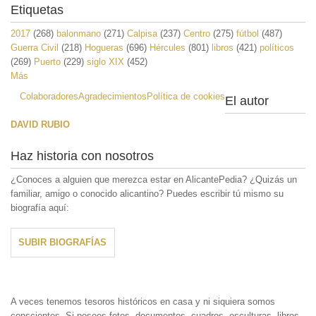
Etiquetas
2017
(268)
balonmano
(271)
Calpisa
(237)
Centro
(275)
fútbol
(487)
Guerra Civil
(218)
Hogueras
(696)
Hércules
(801)
libros
(421)
políticos
(269)
Puerto
(229)
siglo XIX
(452)
Más
Colaboradores
Agradecimientos
Política de cookies
El autor
DAVID RUBIO
Haz historia con nosotros
¿Conoces a alguien que merezca estar en AlicantePedia? ¿Quizás un
familiar, amigo o conocido alicantino? Puedes escribir tú mismo su
biografía aquí:
SUBIR BIOGRAFÍAS
A veces tenemos tesoros históricos en casa y ni siquiera somos
conscientes. Si posees fotos, documentos, cuadros, esculturas, libros,