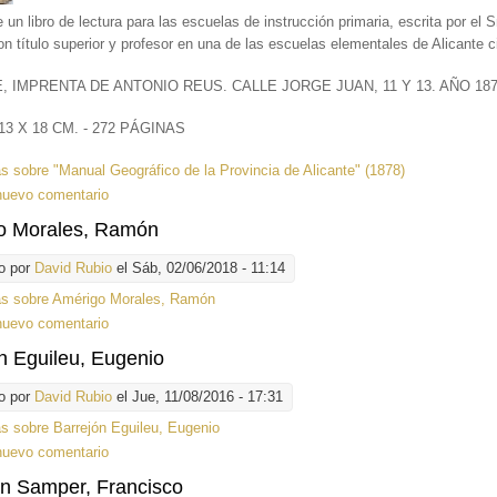
e un libro de lectura para las escuelas de instrucción primaria, escrita por el 
n título superior y profesor en una de las escuelas elementales de Alicante 
, IMPRENTA DE ANTONIO REUS. CALLE JORGE JUAN, 11 Y 13. AÑO 18
3 X 18 CM. - 272 PÁGINAS
ás
sobre "Manual Geográfico de la Provincia de Alicante" (1878)
nuevo comentario
o Morales, Ramón
o por
David Rubio
el Sáb, 02/06/2018 - 11:14
ás
sobre Amérigo Morales, Ramón
nuevo comentario
n Eguileu, Eugenio
o por
David Rubio
el Jue, 11/08/2016 - 17:31
ás
sobre Barrejón Eguileu, Eugenio
nuevo comentario
n Samper, Francisco