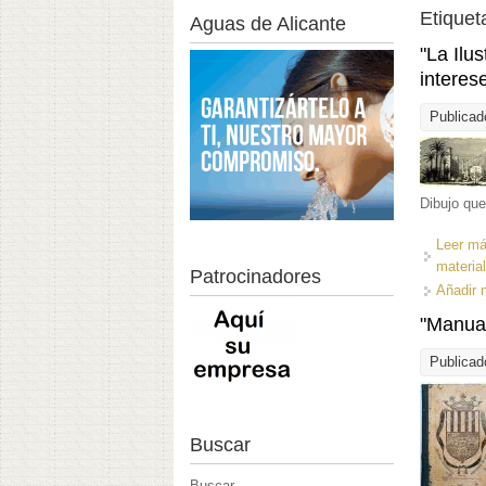
Etiquet
Aguas de Alicante
"La Ilu
interes
Publicad
Dibujo que
Leer m
materia
Patrocinadores
Añadir 
"Manual
Publicad
Buscar
Buscar