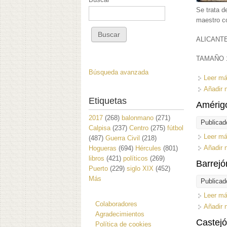
Se trata d
maestro co
ALICANTE
TAMAÑO 1
Búsqueda avanzada
Leer m
Añadir 
Etiquetas
Amérig
2017
(268)
balonmano
(271)
Publicad
Calpisa
(237)
Centro
(275)
fútbol
Leer m
(487)
Guerra Civil
(218)
Añadir 
Hogueras
(694)
Hércules
(801)
libros
(421)
políticos
(269)
Barrejó
Puerto
(229)
siglo XIX
(452)
Más
Publicad
Leer m
Colaboradores
Añadir 
Agradecimientos
Castejó
Política de cookies