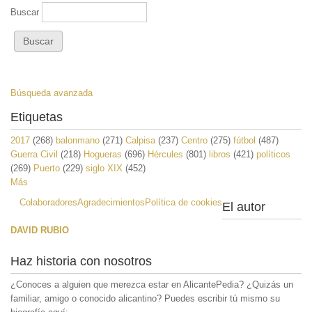
Buscar
Búsqueda avanzada
Etiquetas
2017
(268)
balonmano
(271)
Calpisa
(237)
Centro
(275)
fútbol
(487)
Guerra Civil
(218)
Hogueras
(696)
Hércules
(801)
libros
(421)
políticos
(269)
Puerto
(229)
siglo XIX
(452)
Más
Colaboradores
Agradecimientos
Política de cookies
El autor
DAVID RUBIO
Haz historia con nosotros
¿Conoces a alguien que merezca estar en AlicantePedia? ¿Quizás un
familiar, amigo o conocido alicantino? Puedes escribir tú mismo su