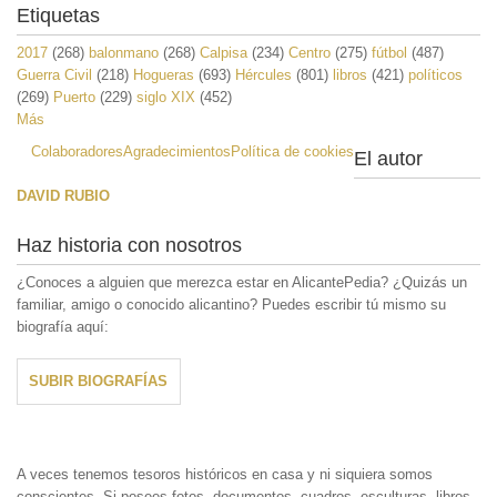
Etiquetas
2017
(268)
balonmano
(268)
Calpisa
(234)
Centro
(275)
fútbol
(487)
Guerra Civil
(218)
Hogueras
(693)
Hércules
(801)
libros
(421)
políticos
(269)
Puerto
(229)
siglo XIX
(452)
Más
Colaboradores
Agradecimientos
Política de cookies
El autor
DAVID RUBIO
Haz historia con nosotros
¿Conoces a alguien que merezca estar en AlicantePedia? ¿Quizás un
familiar, amigo o conocido alicantino? Puedes escribir tú mismo su
biografía aquí:
SUBIR BIOGRAFÍAS
A veces tenemos tesoros históricos en casa y ni siquiera somos
conscientes. Si posees fotos, documentos, cuadros, esculturas, libros,