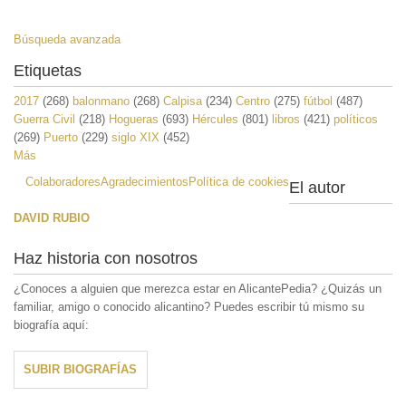
Búsqueda avanzada
Etiquetas
2017
(268)
balonmano
(268)
Calpisa
(234)
Centro
(275)
fútbol
(487)
Guerra Civil
(218)
Hogueras
(693)
Hércules
(801)
libros
(421)
políticos
(269)
Puerto
(229)
siglo XIX
(452)
Más
Colaboradores
Agradecimientos
Política de cookies
El autor
DAVID RUBIO
Haz historia con nosotros
¿Conoces a alguien que merezca estar en AlicantePedia? ¿Quizás un
familiar, amigo o conocido alicantino? Puedes escribir tú mismo su
biografía aquí:
SUBIR BIOGRAFÍAS