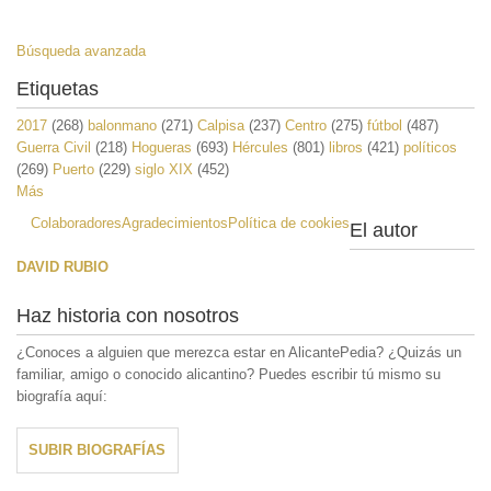
Búsqueda avanzada
Etiquetas
2017
(268)
balonmano
(271)
Calpisa
(237)
Centro
(275)
fútbol
(487)
Guerra Civil
(218)
Hogueras
(693)
Hércules
(801)
libros
(421)
políticos
(269)
Puerto
(229)
siglo XIX
(452)
Más
Colaboradores
Agradecimientos
Política de cookies
El autor
DAVID RUBIO
Haz historia con nosotros
¿Conoces a alguien que merezca estar en AlicantePedia? ¿Quizás un
familiar, amigo o conocido alicantino? Puedes escribir tú mismo su
biografía aquí:
SUBIR BIOGRAFÍAS