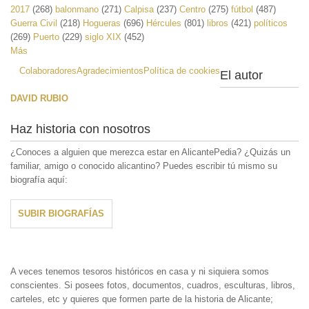
2017
(268)
balonmano
(271)
Calpisa
(237)
Centro
(275)
fútbol
(487)
Guerra Civil
(218)
Hogueras
(696)
Hércules
(801)
libros
(421)
políticos
(269)
Puerto
(229)
siglo XIX
(452)
Más
Colaboradores
Agradecimientos
Política de cookies
El autor
DAVID RUBIO
Haz historia con nosotros
¿Conoces a alguien que merezca estar en AlicantePedia? ¿Quizás un
familiar, amigo o conocido alicantino? Puedes escribir tú mismo su
biografía aquí:
SUBIR BIOGRAFÍAS
A veces tenemos tesoros históricos en casa y ni siquiera somos
conscientes. Si posees fotos, documentos, cuadros, esculturas, libros,
carteles, etc y quieres que formen parte de la historia de Alicante;