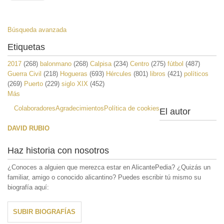
Búsqueda avanzada
Etiquetas
2017
(268)
balonmano
(268)
Calpisa
(234)
Centro
(275)
fútbol
(487)
Guerra Civil
(218)
Hogueras
(693)
Hércules
(801)
libros
(421)
políticos
(269)
Puerto
(229)
siglo XIX
(452)
Más
Colaboradores
Agradecimientos
Política de cookies
El autor
DAVID RUBIO
Haz historia con nosotros
¿Conoces a alguien que merezca estar en AlicantePedia? ¿Quizás un
familiar, amigo o conocido alicantino? Puedes escribir tú mismo su
biografía aquí:
SUBIR BIOGRAFÍAS