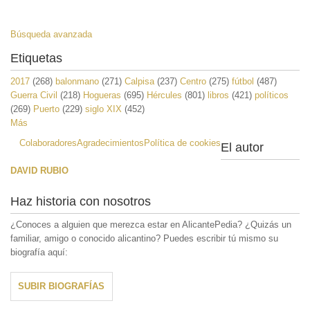
Búsqueda avanzada
Etiquetas
2017
(268)
balonmano
(271)
Calpisa
(237)
Centro
(275)
fútbol
(487)
Guerra Civil
(218)
Hogueras
(695)
Hércules
(801)
libros
(421)
políticos
(269)
Puerto
(229)
siglo XIX
(452)
Más
Colaboradores
Agradecimientos
Política de cookies
El autor
DAVID RUBIO
Haz historia con nosotros
¿Conoces a alguien que merezca estar en AlicantePedia? ¿Quizás un
familiar, amigo o conocido alicantino? Puedes escribir tú mismo su
biografía aquí:
SUBIR BIOGRAFÍAS