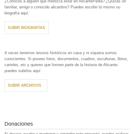
¿Conoces a alguien que merezca estar en AlicantePedia? ¿Quizás un
familiar, amigo o conocido alicantino? Puedes escribir tú mismo su
biografía aquí:
SUBIR BIOGRAFÍAS
A veces tenemos tesoros históricos en casa y ni siquiera somos
conscientes. Si posees fotos, documentos, cuadros, esculturas, libros,
carteles, etc y quieres que formen parte de la historia de Alicante;
puedes subirlos aquí:
SUBIR ARCHIVOS
Donaciones
Si deseas ayudar a mantener y agrandar este proyecto, puedes realizar