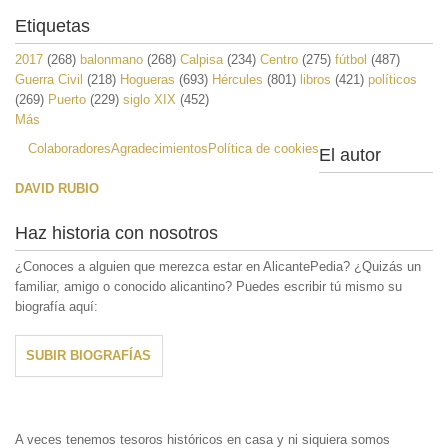
Etiquetas
2017
(268)
balonmano
(268)
Calpisa
(234)
Centro
(275)
fútbol
(487)
Guerra Civil
(218)
Hogueras
(693)
Hércules
(801)
libros
(421)
políticos
(269)
Puerto
(229)
siglo XIX
(452)
Más
Colaboradores
Agradecimientos
Política de cookies
El autor
DAVID RUBIO
Haz historia con nosotros
¿Conoces a alguien que merezca estar en AlicantePedia? ¿Quizás un
familiar, amigo o conocido alicantino? Puedes escribir tú mismo su
biografía aquí:
SUBIR BIOGRAFÍAS
A veces tenemos tesoros históricos en casa y ni siquiera somos